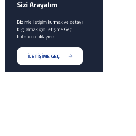
Sizi Arayalım
Bizimle iletişim kurmak ve detaylı
bilgi almak için iletişime Geç
butonuna tıklayınız.
İLETİŞİME GEÇ